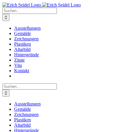
Zum
Inhalt
Suche
springen
nach:
Ausstellungen
Gemälde
Zeichnungen
Plastiken
Altarbild
Hintergründe
Zitate
Vita
Kontakt
Suche
nach:
Ausstellungen
Gemälde
Zeichnungen
Plastiken
Altarbild
Hintergründe