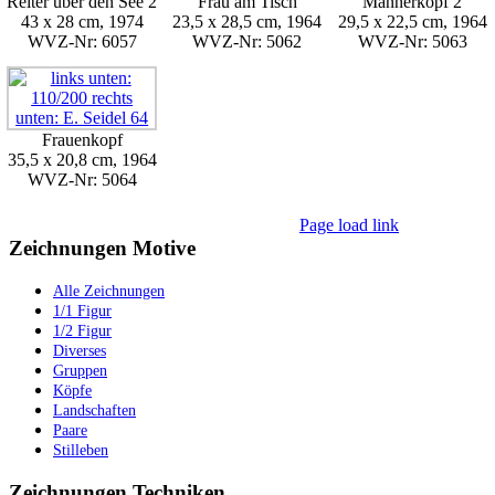
Reiter über den See 2
Frau am Tisch
Männerkopf 2
43 x 28 cm, 1974
23,5 x 28,5 cm, 1964
29,5 x 22,5 cm, 1964
WVZ-Nr: 6057
WVZ-Nr: 5062
WVZ-Nr: 5063
Frauenkopf
35,5 x 20,8 cm, 1964
WVZ-Nr: 5064
Page load link
Nach
Zeichnungen Motive
oben
Alle Zeichnungen
1/1 Figur
1/2 Figur
Diverses
Gruppen
Köpfe
Landschaften
Paare
Stilleben
Zeichnungen Techniken