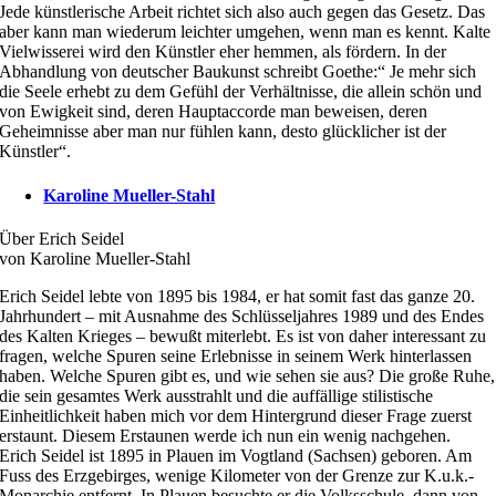
Jede künstlerische Arbeit richtet sich also auch gegen das Gesetz. Das
aber kann man wiederum leichter umgehen, wenn man es kennt. Kalte
Vielwisserei wird den Künstler eher hemmen, als fördern. In der
Abhandlung von deutscher Baukunst schreibt Goethe:“ Je mehr sich
die Seele erhebt zu dem Gefühl der Verhältnisse, die allein schön und
von Ewigkeit sind, deren Hauptaccorde man beweisen, deren
Geheimnisse aber man nur fühlen kann, desto glücklicher ist der
Künstler“.
Karoline Mueller-Stahl
Über Erich Seidel
von Karoline Mueller-Stahl
Erich Seidel lebte von 1895 bis 1984, er hat somit fast das ganze 20.
Jahrhundert – mit Ausnahme des Schlüsseljahres 1989 und des Endes
des Kalten Krieges – bewußt miterlebt. Es ist von daher interessant zu
fragen, welche Spuren seine Erlebnisse in seinem Werk hinterlassen
haben. Welche Spuren gibt es, und wie sehen sie aus? Die große Ruhe,
die sein gesamtes Werk ausstrahlt und die auffällige stilistische
Einheitlichkeit haben mich vor dem Hintergrund dieser Frage zuerst
erstaunt. Diesem Erstaunen werde ich nun ein wenig nachgehen.
Erich Seidel ist 1895 in Plauen im Vogtland (Sachsen) geboren. Am
Fuss des Erzgebirges, wenige Kilometer von der Grenze zur K.u.k.-
Monarchie entfernt. In Plauen besuchte er die Volksschule, dann von