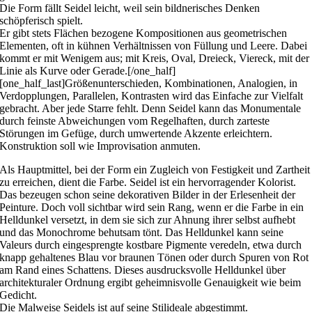
Die Form fällt Seidel leicht, weil sein bildnerisches Denken
schöpferisch spielt.
Er gibt stets Flächen bezogene Kompositionen aus geometrischen
Elementen, oft in kühnen Verhältnissen von Füllung und Leere. Dabei
kommt er mit Wenigem aus; mit Kreis, Oval, Dreieck, Viereck, mit der
Linie als Kurve oder Gerade.[/one_half]
[one_half_last]Größenunterschieden, Kombinationen, Analogien, in
Verdopplungen, Parallelen, Kontrasten wird das Einfache zur Vielfalt
gebracht. Aber jede Starre fehlt. Denn Seidel kann das Monumentale
durch feinste Abweichungen vom Regelhaften, durch zarteste
Störungen im Gefüge, durch umwertende Akzente erleichtern.
Konstruktion soll wie Improvisation anmuten.
Als Hauptmittel, bei der Form ein Zugleich von Festigkeit und Zartheit
zu erreichen, dient die Farbe. Seidel ist ein hervorragender Kolorist.
Das bezeugen schon seine dekorativen Bilder in der Erlesenheit der
Peinture. Doch voll sichtbar wird sein Rang, wenn er die Farbe in ein
Helldunkel versetzt, in dem sie sich zur Ahnung ihrer selbst aufhebt
und das Monochrome behutsam tönt. Das Helldunkel kann seine
Valeurs durch eingesprengte kostbare Pigmente veredeln, etwa durch
knapp gehaltenes Blau vor braunen Tönen oder durch Spuren von Rot
am Rand eines Schattens. Dieses ausdrucksvolle Helldunkel über
architekturaler Ordnung ergibt geheimnisvolle Genauigkeit wie beim
Gedicht.
Die Malweise Seidels ist auf seine Stilideale abgestimmt.