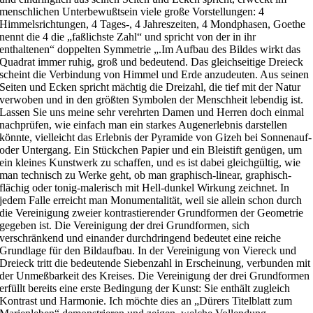
menschlichen Unterbewußtsein viele große Vorstellungen: 4
Himmelsrichtungen, 4 Tages-, 4 Jahreszeiten, 4 Mondphasen, Goethe
nennt die 4 die „faßlichste Zahl“ und spricht von der in ihr
enthaltenen“ doppelten Symmetrie „.Im Aufbau des Bildes wirkt das
Quadrat immer ruhig, groß und bedeutend. Das gleichseitige Dreieck
scheint die Verbindung von Himmel und Erde anzudeuten. Aus seinen
Seiten und Ecken spricht mächtig die Dreizahl, die tief mit der Natur
verwoben und in den größten Symbolen der Menschheit lebendig ist.
Lassen Sie uns meine sehr verehrten Damen und Herren doch einmal
nachprüfen, wie einfach man ein starkes Augenerlebnis darstellen
könnte, vielleicht das Erlebnis der Pyramide von Gizeh bei Sonnenauf-
oder Untergang. Ein Stückchen Papier und ein Bleistift genügen, um
ein kleines Kunstwerk zu schaffen, und es ist dabei gleichgültig, wie
man technisch zu Werke geht, ob man graphisch-linear, graphisch-
flächig oder tonig-malerisch mit Hell-dunkel Wirkung zeichnet. In
jedem Falle erreicht man Monumentalität, weil sie allein schon durch
die Vereinigung zweier kontrastierender Grundformen der Geometrie
gegeben ist. Die Vereinigung der drei Grundformen, sich
verschränkend und einander durchdringend bedeutet eine reiche
Grundlage für den Bildaufbau. In der Vereinigung von Viereck und
Dreieck tritt die bedeutende Siebenzahl in Erscheinung, verbunden mit
der Unmeßbarkeit des Kreises. Die Vereinigung der drei Grundformen
erfüllt bereits eine erste Bedingung der Kunst: Sie enthält zugleich
Kontrast und Harmonie. Ich möchte dies an „Dürers Titelblatt zum