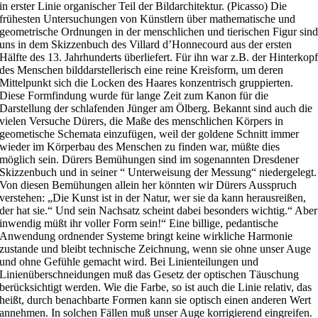
in erster Linie organischer Teil der Bildarchitektur. (Picasso) Die
frühesten Untersuchungen von Künstlern über mathematische und
geometrische Ordnungen in der menschlichen und tierischen Figur sin
uns in dem Skizzenbuch des Villard d’Honnecourd aus der ersten
Hälfte des 13. Jahrhunderts überliefert. Für ihn war z.B. der Hinterkop
des Menschen bilddarstellerisch eine reine Kreisform, um deren
Mittelpunkt sich die Locken des Haares konzentrisch gruppierten.
Diese Formfindung wurde für lange Zeit zum Kanon für die
Darstellung der schlafenden Jünger am Ölberg. Bekannt sind auch die
vielen Versuche Dürers, die Maße des menschlichen Körpers in
geometische Schemata einzufügen, weil der goldene Schnitt immer
wieder im Körperbau des Menschen zu finden war, müßte dies
möglich sein. Dürers Bemühungen sind im sogenannten Dresdener
Skizzenbuch und in seiner “ Unterweisung der Messung“ niedergelegt.
Von diesen Bemühungen allein her könnten wir Dürers Ausspruch
verstehen: „Die Kunst ist in der Natur, wer sie da kann herausreißen,
der hat sie.“ Und sein Nachsatz scheint dabei besonders wichtig.“ Aber
inwendig müßt ihr voller Form sein!“ Eine billige, pedantische
Anwendung ordnender Systeme bringt keine wirkliche Harmonie
zustande und bleibt technische Zeichnung, wenn sie ohne unser Auge
und ohne Gefühle gemacht wird. Bei Linienteilungen und
Linienüberschneidungen muß das Gesetz der optischen Täuschung
berücksichtigt werden. Wie die Farbe, so ist auch die Linie relativ, das
heißt, durch benachbarte Formen kann sie optisch einen anderen Wert
annehmen. In solchen Fällen muß unser Auge korrigierend eingreifen.