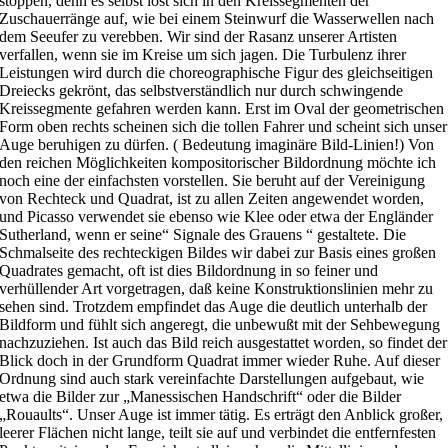
stoppen, denn es selbst löst sich in den Kreissegmenten der
Zuschauerränge auf, wie bei einem Steinwurf die Wasserwellen nach
dem Seeufer zu verebben. Wir sind der Rasanz unserer Artisten
verfallen, wenn sie im Kreise um sich jagen. Die Turbulenz ihrer
Leistungen wird durch die choreographische Figur des gleichseitigen
Dreiecks gekrönt, das selbstverständlich nur durch schwingende
Kreissegmente gefahren werden kann. Erst im Oval der geometrischen
Form oben rechts scheinen sich die tollen Fahrer und scheint sich unser
Auge beruhigen zu dürfen. ( Bedeutung imaginäre Bild-Linien!) Von
den reichen Möglichkeiten kompositorischer Bildordnung möchte ich
noch eine der einfachsten vorstellen. Sie beruht auf der Vereinigung
von Rechteck und Quadrat, ist zu allen Zeiten angewendet worden,
und Picasso verwendet sie ebenso wie Klee oder etwa der Engländer
Sutherland, wenn er seine“ Signale des Grauens “ gestaltete. Die
Schmalseite des rechteckigen Bildes wir dabei zur Basis eines großen
Quadrates gemacht, oft ist dies Bildordnung in so feiner und
verhüllender Art vorgetragen, daß keine Konstruktionslinien mehr zu
sehen sind. Trotzdem empfindet das Auge die deutlich unterhalb der
Bildform und fühlt sich angeregt, die unbewußt mit der Sehbewegung
nachzuziehen. Ist auch das Bild reich ausgestattet worden, so findet der
Blick doch in der Grundform Quadrat immer wieder Ruhe. Auf dieser
Ordnung sind auch stark vereinfachte Darstellungen aufgebaut, wie
etwa die Bilder zur „Manessischen Handschrift“ oder die Bilder
„Rouaults“. Unser Auge ist immer tätig. Es erträgt den Anblick großer,
leerer Flächen nicht lange, teilt sie auf und verbindet die entfernfesten