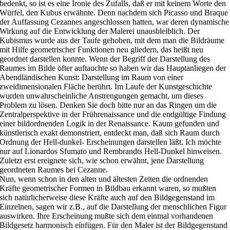
bedenkt, so ist es eine Ironie des Zufalls, daß er mit keinem Worte den
Würfel, den Kubus erwähnte. Denn nachdem sich Picasso und Braque
der Auffassung Cezannes angeschlossen hatten, war deren dynamische
Wirkung auf die Entwicklung der Malerei unausbleiblich. Der
Kubismus wurde aus der Taufe gehoben, mit dem man die Bildräume
mit Hilfe geometrischer Funktionen neu gliedern, das heißt neu
geordnet darstellen konnte. Wenn der Begriff der Darstellung des
Raumes im Bilde öfter auftauchte so haben wir das Hauptanliegen der
Abendländischen Kunst: Darstellung im Raum von einer
zweidimensionalen Fläche berührt. Im Laufe der Kunstgeschichte
wurden unwahrscheinliche Anstrengungen gemacht, um dieses
Problem zu lösen. Denken Sie doch bitte nur an das Ringen um die
Zentralperspektive in der Frührenaissance und die endgültige Findung
einer bildordnenden Logik in der Renaissance. Kaum gefunden und
künstlerisch exakt demonstriert, entdeckt man, daß sich Raum durch
Ordnung der Hell-dunkel- Erscheinungen darstellen läßt. Ich möchte
nur auf Lionardos Sfumato und Rembrandts Hell-Dunkel hinweisen.
Zuletzt erst ereignete sich, wie schon erwähnt, jene Darstellung
geordneten Raumes bei Cezanne.
Nun, wenn schon in den alten und ältesten Zeiten die ordnenden
Kräfte geometrischer Formen in Bildbau erkannt waren, so mußten
sich natürlicherweise diese Kräfte auch auf den Bildgegenstand im
Einzelnen, sagen wir z.B., auf die Darstellung der menschlichen Figur
auswirken. Ihre Erscheinung mußte sich dem einmal vorhandenen
Bildgesetz harmonisch einfügen. Für den Maler ist der Bildgegenstand