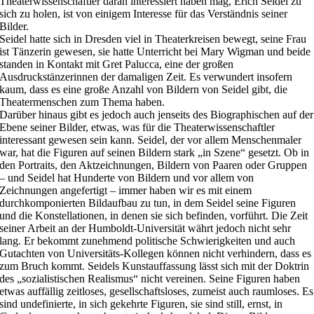
Theaterwissenschaftler daran interessiert haben mag, Erich Seidel zu
sich zu holen, ist von einigem Interesse für das Verständnis seiner
Bilder.
Seidel hatte sich in Dresden viel in Theaterkreisen bewegt, seine Frau
ist Tänzerin gewesen, sie hatte Unterricht bei Mary Wigman und beide
standen in Kontakt mit Gret Palucca, eine der großen
Ausdruckstänzerinnen der damaligen Zeit. Es verwundert insofern
kaum, dass es eine große Anzahl von Bildern von Seidel gibt, die
Theatermenschen zum Thema haben.
Darüber hinaus gibt es jedoch auch jenseits des Biographischen auf der
Ebene seiner Bilder, etwas, was für die Theaterwissenschaftler
interessant gewesen sein kann. Seidel, der vor allem Menschenmaler
war, hat die Figuren auf seinen Bildern stark „in Szene“ gesetzt. Ob in
den Portraits, den Aktzeichnungen, Bildern von Paaren oder Gruppen
– und Seidel hat Hunderte von Bildern und vor allem von
Zeichnungen angefertigt – immer haben wir es mit einem
durchkomponierten Bildaufbau zu tun, in dem Seidel seine Figuren
und die Konstellationen, in denen sie sich befinden, vorführt. Die Zeit
seiner Arbeit an der Humboldt-Universität währt jedoch nicht sehr
lang. Er bekommt zunehmend politische Schwierigkeiten und auch
Gutachten von Universitäts-Kollegen können nicht verhindern, dass es
zum Bruch kommt. Seidels Kunstauffassung lässt sich mit der Doktrin
des „sozialistischen Realismus“ nicht vereinen. Seine Figuren haben
etwas auffällig zeitloses, gesellschaftsloses, zumeist auch raumloses. Es
sind undefinierte, in sich gekehrte Figuren, sie sind still, ernst, in