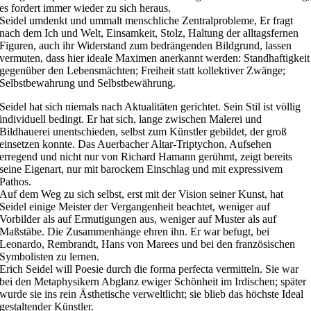
es fordert immer wieder zu sich heraus.
Seidel umdenkt und ummalt menschliche Zentralprobleme, Er fragt
nach dem Ich und Welt, Einsamkeit, Stolz, Haltung der alltagsfernen
Figuren, auch ihr Widerstand zum bedrängenden Bildgrund, lassen
vermuten, dass hier ideale Maximen anerkannt werden: Standhaftigkeit
gegenüber den Lebensmächten; Freiheit statt kollektiver Zwänge;
Selbstbewahrung und Selbstbewährung.
Seidel hat sich niemals nach Aktualitäten gerichtet. Sein Stil ist völlig
individuell bedingt. Er hat sich, lange zwischen Malerei und
Bildhauerei unentschieden, selbst zum Künstler gebildet, der groß
einsetzen konnte. Das Auerbacher Altar-Triptychon, Aufsehen
erregend und nicht nur von Richard Hamann gerühmt, zeigt bereits
seine Eigenart, nur mit barockem Einschlag und mit expressivem
Pathos.
Auf dem Weg zu sich selbst, erst mit der Vision seiner Kunst, hat
Seidel einige Meister der Vergangenheit beachtet, weniger auf
Vorbilder als auf Ermutigungen aus, weniger auf Muster als auf
Maßstäbe. Die Zusammenhänge ehren ihn. Er war befugt, bei
Leonardo, Rembrandt, Hans von Marees und bei den französischen
Symbolisten zu lernen.
Erich Seidel will Poesie durch die forma perfecta vermitteln. Sie war
bei den Metaphysikern Abglanz ewiger Schönheit im Irdischen; später
wurde sie ins rein Ästhetische verweltlicht; sie blieb das höchste Ideal
gestaltender Künstler.