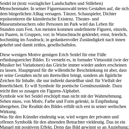
Seidel ist (trotz vorzüglicher Landschaften und Stilleben)
Menschenmaler. In seiner Figurenauswahl treten Gestalten auf, die sich
dem bürgerlichen Alltag versagen. Tänzer, Schauspieler, Dichter
repräsentieren die künstlerische Existenz. Theater- und
Museumsbesuchern oder Personen im Park wird das Leben für
Stunden zum Fest. Am meisten kommen undefinierte Figuren, einzeln,
zu Paaren, in Gruppen, vor; in Wunschtracht gekleidet; ernst, feierlich,
hochmütig im Ausdruck; in gedankenvoller Zuständigkeit nach innen
gekehrt und damit zeitlos, gesellschaftslos.
Diese wenigen Motive genügen Erich Seidel für eine Fülle
erfindungsreicher Bilder. Er versteht es, in formaler Virtuosität (wie der
Musiker bei Variationen) das Gleiche immer wieder anders erscheinen
zu lassen. Hauptgrund für die willentliche Beschränkung ist aber, dass
er seine Gestalten nicht um ihretwillen bringt, sondern als figürliche
Zeichen für Inhalte, die nur indirekt darstellbar sind: für Vielfalt der
Innerlichkeit. Er will Symbole für poetische Gemütszustände. Dazu
reicht ihm so zusagen ein Figuren-Alphabet.
Symbole wie bei Seidel erschöpft man nicht mit der Wahrnehmung.
Sehen muss, von Motiv, Farbe und Form gelenkt, in Empfindung
übergehen. Die Realität des Bildes erfüllt sich erst in seiner seelischen
Wirkung.
Was für den Künstler eindeutig war, wird wegen der privaten und
offenen Symbolik für den ahnenden Betrachter vieldeutig. Das ist ein
Mangel mit positivem Effekt, Denn das Bild gewinnt so an Anziehung;