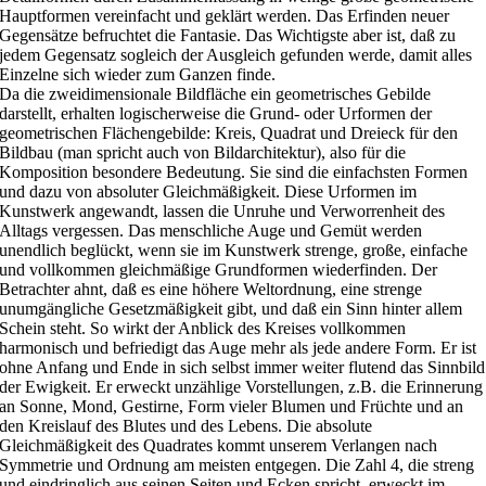
Hauptformen vereinfacht und geklärt werden. Das Erfinden neuer
Gegensätze befruchtet die Fantasie. Das Wichtigste aber ist, daß zu
jedem Gegensatz sogleich der Ausgleich gefunden werde, damit alles
Einzelne sich wieder zum Ganzen finde.
Da die zweidimensionale Bildfläche ein geometrisches Gebilde
darstellt, erhalten logischerweise die Grund- oder Urformen der
geometrischen Flächengebilde: Kreis, Quadrat und Dreieck für den
Bildbau (man spricht auch von Bildarchitektur), also für die
Komposition besondere Bedeutung. Sie sind die einfachsten Formen
und dazu von absoluter Gleichmäßigkeit. Diese Urformen im
Kunstwerk angewandt, lassen die Unruhe und Verworrenheit des
Alltags vergessen. Das menschliche Auge und Gemüt werden
unendlich beglückt, wenn sie im Kunstwerk strenge, große, einfache
und vollkommen gleichmäßige Grundformen wiederfinden. Der
Betrachter ahnt, daß es eine höhere Weltordnung, eine strenge
unumgängliche Gesetzmäßigkeit gibt, und daß ein Sinn hinter allem
Schein steht. So wirkt der Anblick des Kreises vollkommen
harmonisch und befriedigt das Auge mehr als jede andere Form. Er ist
ohne Anfang und Ende in sich selbst immer weiter flutend das Sinnbild
der Ewigkeit. Er erweckt unzählige Vorstellungen, z.B. die Erinnerung
an Sonne, Mond, Gestirne, Form vieler Blumen und Früchte und an
den Kreislauf des Blutes und des Lebens. Die absolute
Gleichmäßigkeit des Quadrates kommt unserem Verlangen nach
Symmetrie und Ordnung am meisten entgegen. Die Zahl 4, die streng
und eindringlich aus seinen Seiten und Ecken spricht, erweckt im