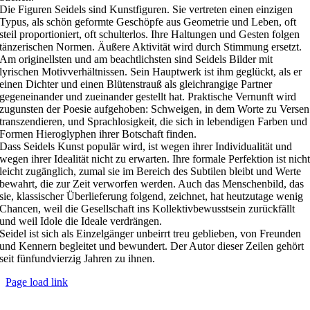
Die Figuren Seidels sind Kunstfiguren. Sie vertreten einen einzigen
Typus, als schön geformte Geschöpfe aus Geometrie und Leben, oft
steil proportioniert, oft schulterlos. Ihre Haltungen und Gesten folgen
tänzerischen Normen. Äußere Aktivität wird durch Stimmung ersetzt.
Am originellsten und am beachtlichsten sind Seidels Bilder mit
lyrischen Motivverhältnissen. Sein Hauptwerk ist ihm geglückt, als er
einen Dichter und einen Blütenstrauß als gleichrangige Partner
gegeneinander und zueinander gestellt hat. Praktische Vernunft wird
zugunsten der Poesie aufgehoben: Schweigen, in dem Worte zu Versen
transzendieren, und Sprachlosigkeit, die sich in lebendigen Farben und
Formen Hieroglyphen ihrer Botschaft finden.
Dass Seidels Kunst populär wird, ist wegen ihrer Individualität und
wegen ihrer Idealität nicht zu erwarten. Ihre formale Perfektion ist nich
leicht zugänglich, zumal sie im Bereich des Subtilen bleibt und Werte
bewahrt, die zur Zeit verworfen werden. Auch das Menschenbild, das
sie, klassischer Überlieferung folgend, zeichnet, hat heutzutage wenig
Chancen, weil die Gesellschaft ins Kollektivbewusstsein zurückfällt
und weil Idole die Ideale verdrängen.
Seidel ist sich als Einzelgänger unbeirrt treu geblieben, von Freunden
und Kennern begleitet und bewundert. Der Autor dieser Zeilen gehört
seit fünfundvierzig Jahren zu ihnen.
Page load link
Nach
oben