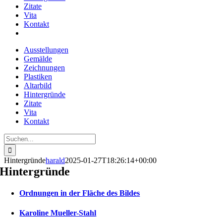
Zitate
Vita
Kontakt
Ausstellungen
Gemälde
Zeichnungen
Plastiken
Altarbild
Hintergründe
Zitate
Vita
Kontakt
Suche
nach:
Hintergründe
harald
2025-01-27T18:26:14+00:00
Hintergründe
Ordnungen in der Fläche des Bildes
Karoline Mueller-Stahl