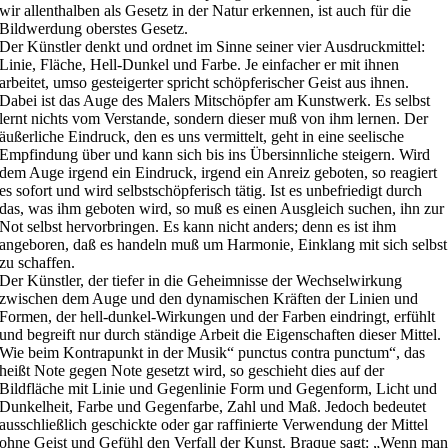
wir allenthalben als Gesetz in der Natur erkennen, ist auch für die
Bildwerdung oberstes Gesetz.
Der Künstler denkt und ordnet im Sinne seiner vier Ausdruckmittel:
Linie, Fläche, Hell-Dunkel und Farbe. Je einfacher er mit ihnen
arbeitet, umso gesteigerter spricht schöpferischer Geist aus ihnen.
Dabei ist das Auge des Malers Mitschöpfer am Kunstwerk. Es selbst
lernt nichts vom Verstande, sondern dieser muß von ihm lernen. Der
äußerliche Eindruck, den es uns vermittelt, geht in eine seelische
Empfindung über und kann sich bis ins Übersinnliche steigern. Wird
dem Auge irgend ein Eindruck, irgend ein Anreiz geboten, so reagiert
es sofort und wird selbstschöpferisch tätig. Ist es unbefriedigt durch
das, was ihm geboten wird, so muß es einen Ausgleich suchen, ihn zur
Not selbst hervorbringen. Es kann nicht anders; denn es ist ihm
angeboren, daß es handeln muß um Harmonie, Einklang mit sich selbst
zu schaffen.
Der Künstler, der tiefer in die Geheimnisse der Wechselwirkung
zwischen dem Auge und den dynamischen Kräften der Linien und
Formen, der hell-dunkel-Wirkungen und der Farben eindringt, erfühlt
und begreift nur durch ständige Arbeit die Eigenschaften dieser Mittel.
Wie beim Kontrapunkt in der Musik“ punctus contra punctum“, das
heißt Note gegen Note gesetzt wird, so geschieht dies auf der
Bildfläche mit Linie und Gegenlinie Form und Gegenform, Licht und
Dunkelheit, Farbe und Gegenfarbe, Zahl und Maß. Jedoch bedeutet
ausschließlich geschickte oder gar raffinierte Verwendung der Mittel
ohne Geist und Gefühl den Verfall der Kunst. Braque sagt: „Wenn ma