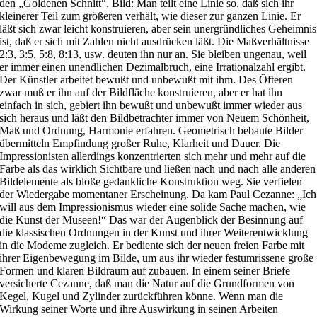
den „Goldenen Schnitt“. Bild: Man teilt eine Linie so, daß sich ihr
kleinerer Teil zum größeren verhält, wie dieser zur ganzen Linie. Er
läßt sich zwar leicht konstruieren, aber sein unergründliches Geheimnis
ist, daß er sich mit Zahlen nicht ausdrücken läßt. Die Maßverhältnisse
2:3, 3:5, 5:8, 8:13, usw. deuten ihn nur an. Sie bleiben ungenau, weil
er immer einen unendlichen Dezimalbruch, eine Irrationalzahl ergibt.
Der Künstler arbeitet bewußt und unbewußt mit ihm. Des Öfteren
zwar muß er ihn auf der Bildfläche konstruieren, aber er hat ihn
einfach in sich, gebiert ihn bewußt und unbewußt immer wieder aus
sich heraus und läßt den Bildbetrachter immer von Neuem Schönheit,
Maß und Ordnung, Harmonie erfahren. Geometrisch bebaute Bilder
übermitteln Empfindung großer Ruhe, Klarheit und Dauer. Die
Impressionisten allerdings konzentrierten sich mehr und mehr auf die
Farbe als das wirklich Sichtbare und ließen nach und nach alle anderen
Bildelemente als bloße gedankliche Konstruktion weg. Sie verfielen
der Wiedergabe momentaner Erscheinung. Da kam Paul Cezanne: „Ich
will aus dem Impressionismus wieder eine solide Sache machen, wie
die Kunst der Museen!“ Das war der Augenblick der Besinnung auf
die klassischen Ordnungen in der Kunst und ihrer Weiterentwicklung
in die Modeme zugleich. Er bediente sich der neuen freien Farbe mit
ihrer Eigenbewegung im Bilde, um aus ihr wieder festumrissene große
Formen und klaren Bildraum auf zubauen. In einem seiner Briefe
versicherte Cezanne, daß man die Natur auf die Grundformen von
Kegel, Kugel und Zylinder zurückführen könne. Wenn man die
Wirkung seiner Worte und ihre Auswirkung in seinen Arbeiten