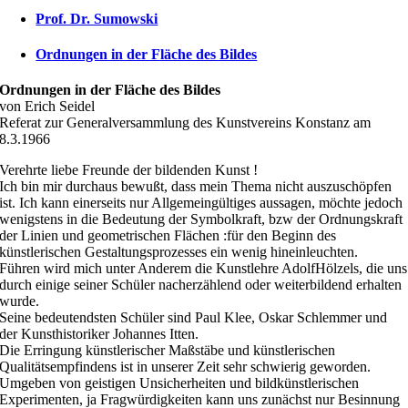
Prof. Dr. Sumowski
Ordnungen in der Fläche des Bildes
Ordnungen in der Fläche des Bildes
von Erich Seidel
Referat zur Generalversammlung des Kunstvereins Konstanz am
8.3.1966
Verehrte liebe Freunde der bildenden Kunst !
Ich bin mir durchaus bewußt, dass mein Thema nicht auszuschöpfen
ist. Ich kann einerseits nur Allgemeingültiges aussagen, möchte jedoch
wenigstens in die Bedeutung der Symbolkraft, bzw der Ordnungskraft
der Linien und geometrischen Flächen :für den Beginn des
künstlerischen Gestaltungsprozesses ein wenig hineinleuchten.
Führen wird mich unter Anderem die Kunstlehre AdolfHölzels, die uns
durch einige seiner Schüler nacherzählend oder weiterbildend erhalten
wurde.
Seine bedeutendsten Schüler sind Paul Klee, Oskar Schlemmer und
der Kunsthistoriker Johannes Itten.
Die Erringung künstlerischer Maßstäbe und künstlerischen
Qualitätsempfindens ist in unserer Zeit sehr schwierig geworden.
Umgeben von geistigen Unsicherheiten und bildkünstlerischen
Experimenten, ja Fragwürdigkeiten kann uns zunächst nur Besinnung