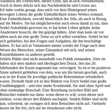
Ausdruck des Feierlichen, diesen Ernst, das In-sich-Versunkensein.
Auch in ihnen drückt sich das Nachdenkliche und Grosse aus.
Ich habe vorhin gesagt, dass mich vor dem Hintergrund seines
bewegten Lebens die große Einheitlichkeit seines Werkes erstaunt.
Eine Einheitlichkeit, sowohl hinsichtlich des Stils, als auch in Bezug
auf die Motive. Sie hat möglicherweise auch etwas damit zu tun, dass
Seidel Autodidakt gewesen ist, er hat keine Lehrer gehabt, keine
Akademien besucht, die ihn geprägt hätten. Aber man kann sie vor
allem auch als eine große Treue zu sich selbst verstehen. Seidel ist bei
sich geblieben, bei den Fragen und Aufgaben, die ihn beschäftigt
haben. Er hat sich in Variationen immer wieder der Frage nach dem
Wesen des Menschen, seiner Einsamkeit mit sich, und seinen
Konstellationen zu anderen gestellt.
Seidels Bilder sind nicht ausserhalb von Politik entstanden. Aber sie
haben sich dem starken und ideologischen Druck, den das 20.
Jahrhundert der Kunst zugemutet hat, verweigert. So ist er im positiven
Sinne unbeirrt geblieben von dem, was um ihn herum geschah, auch
was in der Kunst für jeweilige politische Bekenntnisse erforderlich
waren. Deshalb finde ich in den Bildern von Erich Seidel eine große
Unabhängigkeit – und eine starke Kontinuität. Sie sind ohne Apell und
ohne eindeutige Botschaft. Eine Beziehung zwischen Bild und
Betrachter entsteht nur dann, wenn dieser es will, wenn dieser sich
einlässt, wenn dieser den Bildern nachspürt. Seidels Bilder sind nicht
laut, schreiend, sie zwingen sich dem Betrachter nicht auf. Vielmehr
lassen sie ihn frei, sich auf sie einzulassen oder nicht.