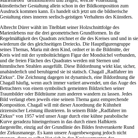
Marienleben“ demonstrieren und zeigen, welche Vollendung
künstlerischer Gestaltung allein schon in der Bildkomposition zum
Ausdruck kommen kann. Es handelt sich jetzt um die bildnerische
Gestaltung eines inneren seelisch-geistigen Verhaltens des Künstlers.
Albrecht Dürer wählt im Titelblatt seiner Holzschnittfolge des
Marienlebens nur die drei geometrischen Grundformen. In die
Regelmäßigkeit des Quadrats zeichnet er die des Kreises und und in si
wiederum die des gleichseitigen Dreiecks. Die Hauptfigurengruppe
seines Themas, Maria mit dem Kind, ordnet er in die Bildmitte, der
Kreis wird mit der symbolträchtigen Figur der Mondsichel verbunden,
und die freien Flächen des Quadrates werden mit Sternen und
himmlischen Strahlen ausgefüllt. Diese Bildordnung wirkt klar, sicher,
unabänderlich und beruhigend sie ist statisch. Chagall „Radfahrer im
Zirkus“. Die Zeichnung dagegen ist dynamisch, eine Bildordnung die
Chagall häufig, wenn auch immer variiert anwendet, um das Auge des
Betrachters von einem symbolisch gemeinten Bildzeichen seiner
Traumbilder oder Bildträume zum anderen wandern zu lassen. Jedes
Bild verlangt eben jeweils eine seinem Thema ganz entsprechende
Komposition. Chagall will mit dieser Anordnung die Kühnheit
zirzensischer Leistung illustrieren. In seinem Bilde „Radfahrer im
Zirkus“ von 1957 wird unser Auge durch eine kühne parabolische
Kurve geradezu hineingerissen in das durch einen Halbkreis
dargestellte, einzig auf der Grundlinie des Bildes festverankerte Rund
der Zirkusmanege. Es kann unsere Augenbewegung jedoch nicht