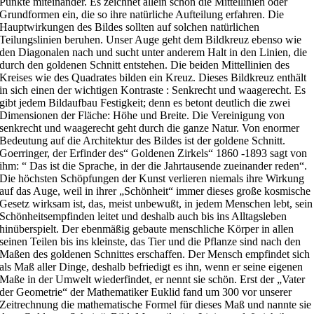
Punkte miteinander. Es zeichnet allein schon die Mittellinien oder
Grundformen ein, die so ihre natürliche Aufteilung erfahren. Die
Hauptwirkungen des Bildes sollten auf solchen natürlichen
Teilungslinien beruhen. Unser Auge geht dem Bildkreuz ebenso wie
den Diagonalen nach und sucht unter anderem Halt in den Linien, die
durch den goldenen Schnitt entstehen. Die beiden Mittellinien des
Kreises wie des Quadrates bilden ein Kreuz. Dieses Bildkreuz enthält
in sich einen der wichtigen Kontraste : Senkrecht und waagerecht. Es
gibt jedem Bildaufbau Festigkeit; denn es betont deutlich die zwei
Dimensionen der Fläche: Höhe und Breite. Die Vereinigung von
senkrecht und waagerecht geht durch die ganze Natur. Von enormer
Bedeutung auf die Architektur des Bildes ist der goldene Schnitt.
Goerringer, der Erfinder des“ Goldenen Zirkels“ 1860 -1893 sagt von
ihm: “ Das ist die Sprache, in der die Jahrtausende zueinander reden“.
Die höchsten Schöpfungen der Kunst verlieren niemals ihre Wirkung
auf das Auge, weil in ihrer „Schönheit“ immer dieses große kosmische
Gesetz wirksam ist, das, meist unbewußt, in jedem Menschen lebt, sein
Schönheitsempfinden leitet und deshalb auch bis ins Alltagsleben
hinüberspielt. Der ebenmäßig gebaute menschliche Körper in allen
seinen Teilen bis ins kleinste, das Tier und die Pflanze sind nach den
Maßen des goldenen Schnittes erschaffen. Der Mensch empfindet sich
als Maß aller Dinge, deshalb befriedigt es ihn, wenn er seine eigenen
Maße in der Umwelt wiederfindet, er nennt sie schön. Erst der „Vater
der Geometrie“ der Mathematiker Euklid fand um 300 vor unserer
Zeitrechnung die mathematische Formel für dieses Maß und nannte sie