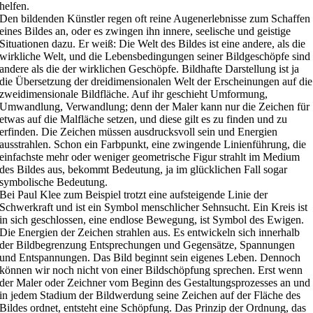
helfen.
Den bildenden Künstler regen oft reine Augenerlebnisse zum Schaffen
eines Bildes an, oder es zwingen ihn innere, seelische und geistige
Situationen dazu. Er weiß: Die Welt des Bildes ist eine andere, als die
wirkliche Welt, und die Lebensbedingungen seiner Bildgeschöpfe sind
andere als die der wirklichen Geschöpfe. Bildhafte Darstellung ist ja
die Übersetzung der dreidimensionalen Welt der Erscheinungen auf die
zweidimensionale Bildfläche. Auf ihr geschieht Umformung,
Umwandlung, Verwandlung; denn der Maler kann nur die Zeichen für
etwas auf die Malfläche setzen, und diese gilt es zu finden und zu
erfinden. Die Zeichen müssen ausdrucksvoll sein und Energien
ausstrahlen. Schon ein Farbpunkt, eine zwingende Linienführung, die
einfachste mehr oder weniger geometrische Figur strahlt im Medium
des Bildes aus, bekommt Bedeutung, ja im glücklichen Fall sogar
symbolische Bedeutung.
Bei Paul Klee zum Beispiel trotzt eine aufsteigende Linie der
Schwerkraft und ist ein Symbol menschlicher Sehnsucht. Ein Kreis ist
in sich geschlossen, eine endlose Bewegung, ist Symbol des Ewigen.
Die Energien der Zeichen strahlen aus. Es entwickeln sich innerhalb
der Bildbegrenzung Entsprechungen und Gegensätze, Spannungen
und Entspannungen. Das Bild beginnt sein eigenes Leben. Dennoch
können wir noch nicht von einer Bildschöpfung sprechen. Erst wenn
der Maler oder Zeichner vom Beginn des Gestaltungsprozesses an und
in jedem Stadium der Bildwerdung seine Zeichen auf der Fläche des
Bildes ordnet, entsteht eine Schöpfung. Das Prinzip der Ordnung, das