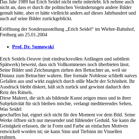
Das Jahr 1989 hat Erich Seidel nicht mehr miterlebt. Ich nehme auch
nicht an, dass er durch die politischen Veränderungen andere Bilder
gemalt hätte, aber er hätte vielleicht anders auf dieses Jahrhundert und
auch auf seine Bilder zurückgeblickt.
Eröffnung der Sonderausstellung „Erich Seidel“ im Wiehre-Bahnhof,
Freiburg am 25.01.2004
Prof. Dr. Sumowski
Erich Seidels Oeuvre (mit eindrucksvollen Anfängen und subtilem
Spätwerk) beweist, dass sich Vollkommenes noch überbieten lässt.
Seine Bilder und Zeichnungen ziehen den Betrachter an, weil sie
Distanz zum Betrachter wahren. Ihre formale Noblesse schließt naives
Gefallen aus und wirkt zugleich durch stille Macht der Schönheit. Ihr
Ausdruck bleibt diskret, hält sich zurück und gewinnt dadurch den
Reiz des Rätsels.
Diese Malerei, die sich als bildende Kunst zeigen muss und in ihrer
Subjektivität für sich bleiben möchte, verlangt meditierendes Sehen,
Was Seidel
geschaffen hat, eignet sich nicht für den Moment vor dem Bild. Seine
Werke öffnen sich nur messender und fühlender Geduld. Sie kann die
Geistigkeit erfassen, die in Form und Farbe an einfachen Motiven
entwickelt worden ist; sie kann Sinn und Tiefsinn im Visuellen
erahnen.