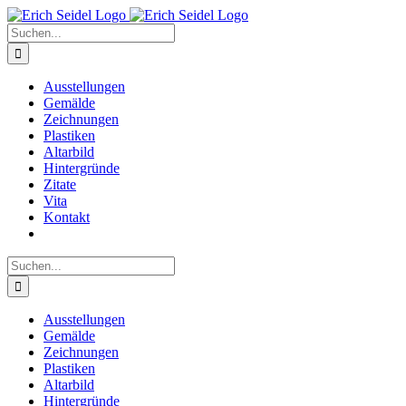
Zum
Inhalt
Suche
springen
nach:
Ausstellungen
Gemälde
Zeichnungen
Plastiken
Altarbild
Hintergründe
Zitate
Vita
Kontakt
Suche
nach:
Ausstellungen
Gemälde
Zeichnungen
Plastiken
Altarbild
Hintergründe