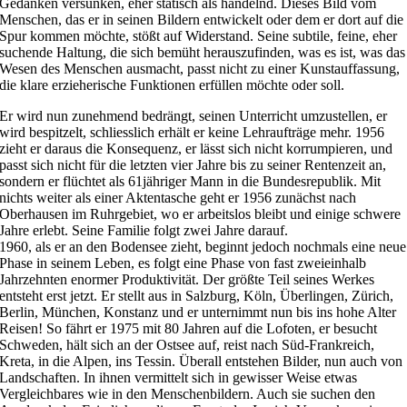
Gedanken versunken, eher statisch als handelnd. Dieses Bild vom
Menschen, das er in seinen Bildern entwickelt oder dem er dort auf die
Spur kommen möchte, stößt auf Widerstand. Seine subtile, feine, eher
suchende Haltung, die sich bemüht herauszufinden, was es ist, was das
Wesen des Menschen ausmacht, passt nicht zu einer Kunstauffassung,
die klare erzieherische Funktionen erfüllen möchte oder soll.
Er wird nun zunehmend bedrängt, seinen Unterricht umzustellen, er
wird bespitzelt, schliesslich erhält er keine Lehraufträge mehr. 1956
zieht er daraus die Konsequenz, er lässt sich nicht korrumpieren, und
passt sich nicht für die letzten vier Jahre bis zu seiner Rentenzeit an,
sondern er flüchtet als 61jähriger Mann in die Bundesrepublik. Mit
nichts weiter als einer Aktentasche geht er 1956 zunächst nach
Oberhausen im Ruhrgebiet, wo er arbeitslos bleibt und einige schwere
Jahre erlebt. Seine Familie folgt zwei Jahre darauf.
1960, als er an den Bodensee zieht, beginnt jedoch nochmals eine neue
Phase in seinem Leben, es folgt eine Phase von fast zweieinhalb
Jahrzehnten enormer Produktivität. Der größte Teil seines Werkes
entsteht erst jetzt. Er stellt aus in Salzburg, Köln, Überlingen, Zürich,
Berlin, München, Konstanz und er unternimmt nun bis ins hohe Alter
Reisen! So fährt er 1975 mit 80 Jahren auf die Lofoten, er besucht
Schweden, hält sich an der Ostsee auf, reist nach Süd-Frankreich,
Kreta, in die Alpen, ins Tessin. Überall entstehen Bilder, nun auch von
Landschaften. In ihnen vermittelt sich in gewisser Weise etwas
Vergleichbares wie in den Menschenbildern. Auch sie suchen den