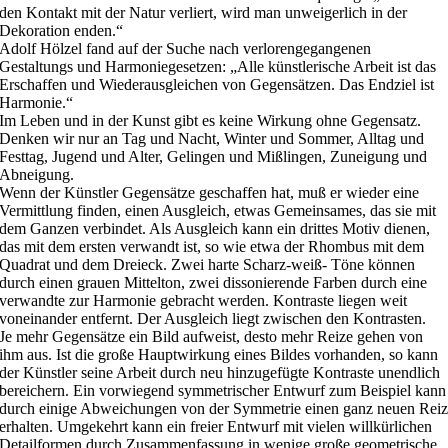
den Kontakt mit der Natur verliert, wird man unweigerlich in der
Dekoration enden.“
Adolf Hölzel fand auf der Suche nach verlorengegangenen
Gestaltungs und Harmoniegesetzen: „Alle künstlerische Arbeit ist das
Erschaffen und Wiederausgleichen von Gegensätzen. Das Endziel ist
Harmonie.“
Im Leben und in der Kunst gibt es keine Wirkung ohne Gegensatz.
Denken wir nur an Tag und Nacht, Winter und Sommer, Alltag und
Festtag, Jugend und Alter, Gelingen und Mißlingen, Zuneigung und
Abneigung.
Wenn der Künstler Gegensätze geschaffen hat, muß er wieder eine
Vermittlung finden, einen Ausgleich, etwas Gemeinsames, das sie mit
dem Ganzen verbindet. Als Ausgleich kann ein drittes Motiv dienen,
das mit dem ersten verwandt ist, so wie etwa der Rhombus mit dem
Quadrat und dem Dreieck. Zwei harte Scharz-weiß- Töne können
durch einen grauen Mittelton, zwei dissonierende Farben durch eine
verwandte zur Harmonie gebracht werden. Kontraste liegen weit
voneinander entfernt. Der Ausgleich liegt zwischen den Kontrasten.
Je mehr Gegensätze ein Bild aufweist, desto mehr Reize gehen von
ihm aus. Ist die große Hauptwirkung eines Bildes vorhanden, so kann
der Künstler seine Arbeit durch neu hinzugefügte Kontraste unendlich
bereichern. Ein vorwiegend symmetrischer Entwurf zum Beispiel kann
durch einige Abweichungen von der Symmetrie einen ganz neuen Rei
erhalten. Umgekehrt kann ein freier Entwurf mit vielen willkürlichen
Detailformen durch Zusammenfassung in wenige große geometrische