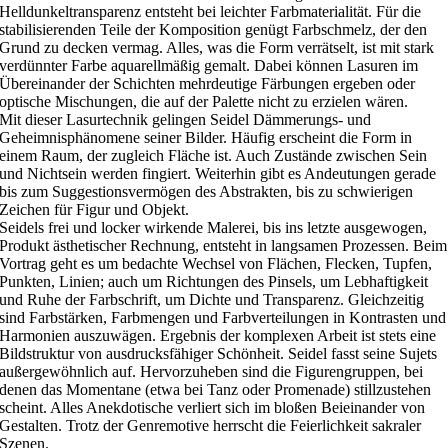
Helldunkeltransparenz entsteht bei leichter Farbmaterialität. Für die
stabilisierenden Teile der Komposition genügt Farbschmelz, der den
Grund zu decken vermag. Alles, was die Form verrätselt, ist mit stark
verdünnter Farbe aquarellmäßig gemalt. Dabei können Lasuren im
Übereinander der Schichten mehrdeutige Färbungen ergeben oder
optische Mischungen, die auf der Palette nicht zu erzielen wären.
Mit dieser Lasurtechnik gelingen Seidel Dämmerungs- und
Geheimnisphänomene seiner Bilder. Häufig erscheint die Form in
einem Raum, der zugleich Fläche ist. Auch Zustände zwischen Sein
und Nichtsein werden fingiert. Weiterhin gibt es Andeutungen gerade
bis zum Suggestionsvermögen des Abstrakten, bis zu schwierigen
Zeichen für Figur und Objekt.
Seidels frei und locker wirkende Malerei, bis ins letzte ausgewogen,
Produkt ästhetischer Rechnung, entsteht in langsamen Prozessen. Beim
Vortrag geht es um bedachte Wechsel von Flächen, Flecken, Tupfen,
Punkten, Linien; auch um Richtungen des Pinsels, um Lebhaftigkeit
und Ruhe der Farbschrift, um Dichte und Transparenz. Gleichzeitig
sind Farbstärken, Farbmengen und Farbverteilungen in Kontrasten und
Harmonien auszuwägen. Ergebnis der komplexen Arbeit ist stets eine
Bildstruktur von ausdrucksfähiger Schönheit. Seidel fasst seine Sujets
außergewöhnlich auf. Hervorzuheben sind die Figurengruppen, bei
denen das Momentane (etwa bei Tanz oder Promenade) stillzustehen
scheint. Alles Anekdotische verliert sich im bloßen Beieinander von
Gestalten. Trotz der Genremotive herrscht die Feierlichkeit sakraler
Szenen.