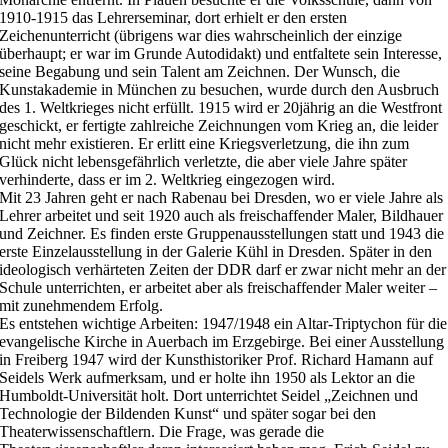
1910-1915 das Lehrerseminar, dort erhielt er den ersten
Zeichenunterricht (übrigens war dies wahrscheinlich der einzige
überhaupt; er war im Grunde Autodidakt) und entfaltete sein Interesse,
seine Begabung und sein Talent am Zeichnen. Der Wunsch, die
Kunstakademie in München zu besuchen, wurde durch den Ausbruch
des 1. Weltkrieges nicht erfüllt. 1915 wird er 20jährig an die Westfront
geschickt, er fertigte zahlreiche Zeichnungen vom Krieg an, die leider
nicht mehr existieren. Er erlitt eine Kriegsverletzung, die ihn zum
Glück nicht lebensgefährlich verletzte, die aber viele Jahre später
verhinderte, dass er im 2. Weltkrieg eingezogen wird.
Mit 23 Jahren geht er nach Rabenau bei Dresden, wo er viele Jahre als
Lehrer arbeitet und seit 1920 auch als freischaffender Maler, Bildhauer
und Zeichner. Es finden erste Gruppenausstellungen statt und 1943 die
erste Einzelausstellung in der Galerie Kühl in Dresden. Später in den
ideologisch verhärteten Zeiten der DDR darf er zwar nicht mehr an der
Schule unterrichten, er arbeitet aber als freischaffender Maler weiter –
mit zunehmendem Erfolg.
Es entstehen wichtige Arbeiten: 1947/1948 ein Altar-Triptychon für die
evangelische Kirche in Auerbach im Erzgebirge. Bei einer Ausstellung
in Freiberg 1947 wird der Kunsthistoriker Prof. Richard Hamann auf
Seidels Werk aufmerksam, und er holte ihn 1950 als Lektor an die
Humboldt-Universität holt. Dort unterrichtet Seidel „Zeichnen und
Technologie der Bildenden Kunst“ und später sogar bei den
Theaterwissenschaftlern. Die Frage, was gerade die