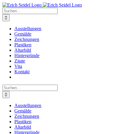
Zum
Inhalt
Suche
springen
nach:
Ausstellungen
Gemälde
Zeichnungen
Plastiken
Altarbild
Hintergründe
Zitate
Vita
Kontakt
Suche
nach:
Ausstellungen
Gemälde
Zeichnungen
Plastiken
Altarbild
Hintergründe