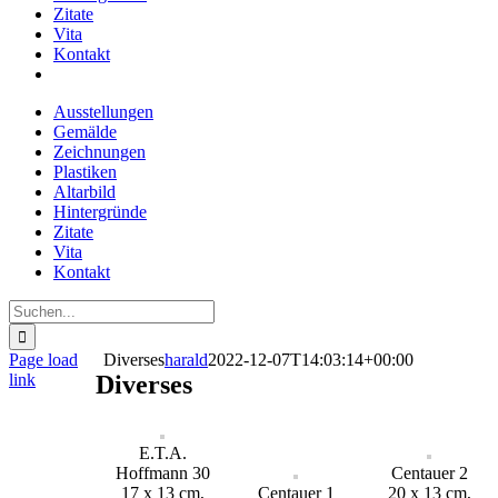
Zitate
Vita
Kontakt
Ausstellungen
Gemälde
Zeichnungen
Plastiken
Altarbild
Hintergründe
Zitate
Vita
Kontakt
Suche
nach:
Page load
Diverses
harald
2022-12-07T14:03:14+00:00
link
Diverses
Nach
oben
E.T.A.
Hoffmann 30
Centauer 2
17 x 13 cm,
Centauer 1
20 x 13 cm,